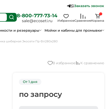
Заказать звонок
0
8-800-777-73-14
sale@ecoseti.ru
Избранное
Сравнение
Корзина
мкости и резервуары
Мойки и кабины для промывки
нка шиберная Экосети Пр Фл280х280
В избранное
К сравнению
От 1 дня
по запросу