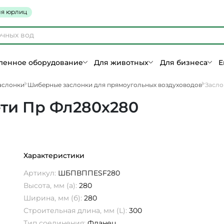
я юрлиц
енное оборудование
Для животных
Для бизнеса
Е
аслонки
Шиберные заслонки для прямоугольных воздуховодов
Засло
ти Пр Фл280х280
Характеристики
Артикул:
ШБПВППESF280
Высота, мм (а):
280
Ширина, мм (б):
280
Строительная длина, мм (L):
300
Тип соединения:
Фланец