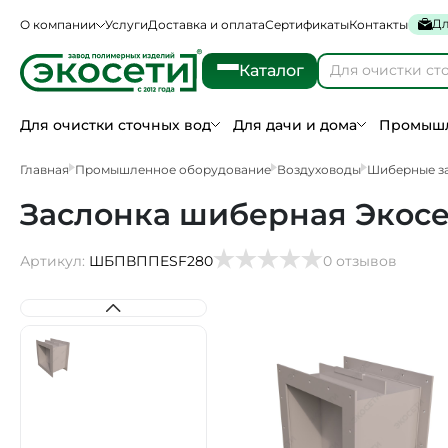
Дл
О компании
Услуги
Доставка и оплата
Сертификаты
Контакты
Каталог
Для очистки сточных вод
Для дачи и дома
Промышл
Главная
Промышленное оборудование
Воздуховоды
Шиберные з
Заслонка шиберная Экосе
Артикул:
ШБПВППESF280
0 отзывов