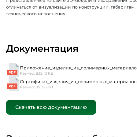
Представленные на сайте 3D-модели и изображения обо
отличаться от визуализации по конструкции, габаритам
технического исполнения.
Документация
Приложение_изделия_из_полимерных_материало
Размер: 832.10 KB
Сертификат_изделия_из_полимерных_материалов
Размер: 951.96 KB
Скачать всю документацию