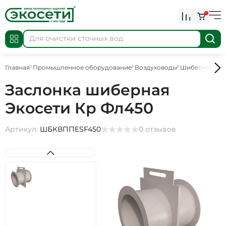
0
Главная
Промышленное оборудование
Воздуховоды
Шиберные за
Заслонка шиберная
Экосети Кр Фл450
Артикул:
ШБКВППESF450
0 отзывов