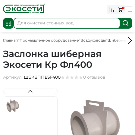
0
Главная
Промышленное оборудование
Воздуховоды
Шиберные за
Заслонка шиберная
Экосети Кр Фл400
Артикул:
ШБКВППESF400
0 отзывов