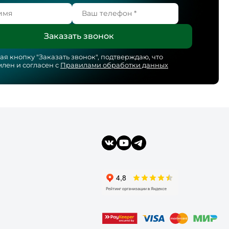
я кнопку "
Заказать звонок
", подтверждаю, что
лен и согласен с
Правилами обработки данных