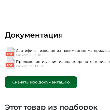
Документация
Сертификат_изделия_из_полимерных_материалов 
Размер: 951.96 KB
Приложение_изделия_из_полимерных_материало
Размер: 832.10 KB
Скачать всю документацию
Этот товар из подборок