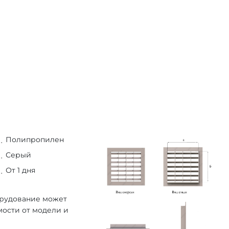
Полипропилен
Серый
От 1 дня
орудование может
мости от модели и