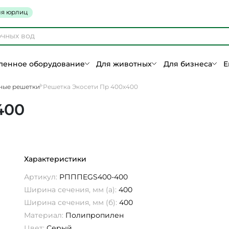
я юрлиц
енное оборудование
Для животных
Для бизнеса
Е
ные решетки
Решетка Экосети Пр 400х400
400
Характеристики
Артикул:
РПППEGS400-400
Ширина сечения, мм (а):
400
Ширина сечения, мм (б):
400
Материал:
Полипропилен
Цвет:
Серый