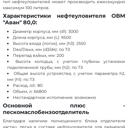
тип нефтеуловителей может производить ежесекундно
максимум 100 литров.
Характеристики нефтеуловителя ОВМ
"Аван" 80,0:
Диаметр корпуса, мм (d1): 3000
Длина корпуса, мм (L): 9500
Высота входа (лоток), мм (h3): 2550
Dвх/Dвых, мм (d3/d4): по ТЗ
Перепад вх/вых, мм: 200
Высота колодца, с учетом глубины установки
подключенной трубы, мм (h2): по ТЗ
Общая высота устройства, с учетом параметра h2,
мм (h1): по ТЗ
Расход, л/с: 80
Объем, л: 66800
Нестандартное исполнение: возможно
Основной плюс -
пескомаслобензоотделитель
Благодаря наличию полноценного блока отделителя
частиц песка в составе нефтеуловителя для ливневой