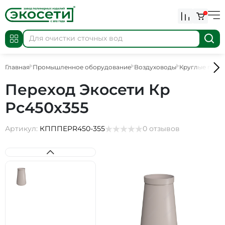
0
Главная
Промышленное оборудование
Воздуховоды
Круглые пере
Переход Экосети Кр
Рс450х355
Артикул:
КПППEPR450-355
0 отзывов