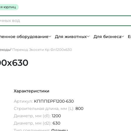
я юрлиц
енное оборудование
Для животных
Для бизнеса
Е
еходы
Переход Экосети Кр Фл1200х630
00х630
Характеристики
Артикул:
КПППEPF1200-630
Строительная длина, мм (L):
800
Диаметр, мм (d1):
1200
Диаметр, мм (d2):
630
Тип соединения:
Фланец