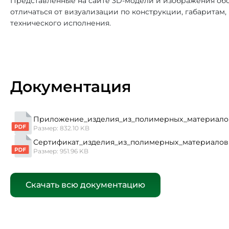
Представленные на сайте 3D-модели и изображения обо
отличаться от визуализации по конструкции, габаритам
технического исполнения.
Документация
Приложение_изделия_из_полимерных_материало
Размер: 832.10 KB
Сертификат_изделия_из_полимерных_материалов
Размер: 951.96 KB
Скачать всю документацию