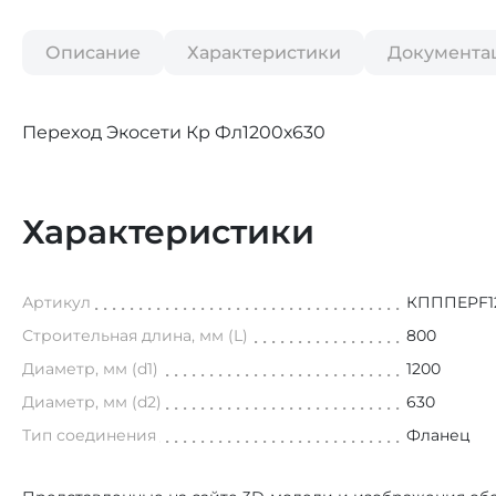
Описание
Характеристики
Документа
Переход Экосети Кр Фл1200х630
Характеристики
Артикул
КПППEPF1
Строительная длина, мм (L)
800
Диаметр, мм (d1)
1200
Диаметр, мм (d2)
630
Тип соединения
Фланец