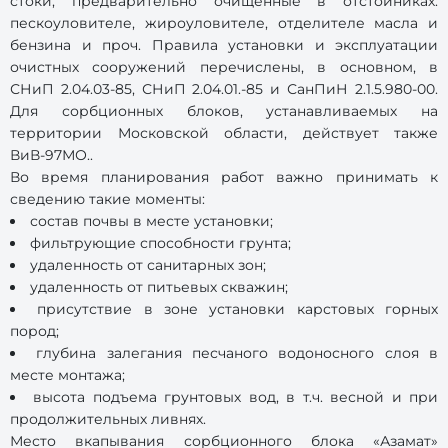
стоки, предварительно очищенные в отстойниках:
пескоуловителе, жироуловителе, отделителе масла и
бензина и проч. Правила установки и эксплуатации
очистных сооружений перечислены, в основном, в
СНиП 2.04.03-85, СНиП 2.04.01.-85 и СанПиН 2.1.5.980-00.
Для сорбционных блоков, устанавливаемых на
территории Московской области, действует также
ВиВ-97МО..
Во время планирования работ важно принимать к
сведению такие моменты:
состав почвы в месте установки;
фильтрующие способности грунта;
удаленность от санитарных зон;
удаленность от питьевых скважин;
присутствие в зоне установки карстовых горных
пород;
глубина залегания песчаного водоносного слоя в
месте монтажа;
высота подъема грунтовых вод, в т.ч. весной и при
продолжительных ливнях.
Место вкапывания сорбционного блока «Азамат»