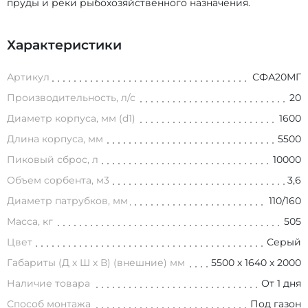
пруды и реки рыбохозяйственного назначения.
Характеристики
Артикул
СФА20МГ
Производительность, л/с
20
Диаметр корпуса, мм (d1)
1600
Длина корпуса, мм
5500
Пиковый сброс, л
10000
Объем сорбента, м3
3,6
Диаметр патрубков, мм
110/160
Масса, кг
505
Цвет
Серый
Габариты (Д х Ш х В) (внешние) мм
5500 х 1640 х 2000
Наличие товара
От 1 дня
Способ монтажа
Под газон