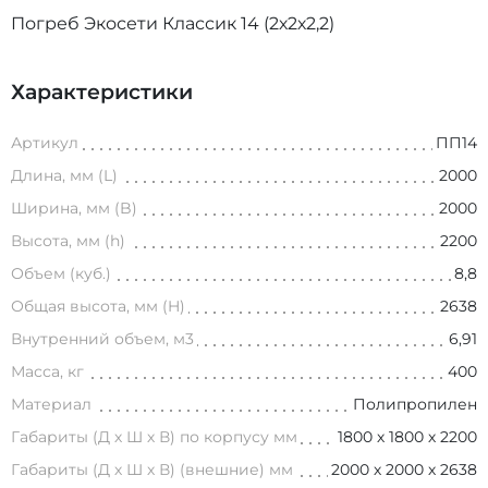
Погреб Экосети Классик 14 (2х2х2,2)
Характеристики
Артикул
ПП14
Длина, мм (L)
2000
Ширина, мм (B)
2000
Высота, мм (h)
2200
Объем (куб.)
8,8
Общая высота, мм (H)
2638
Внутренний объем, м3
6,91
Масса, кг
400
Материал
Полипропилен
Габариты (Д х Ш х В) по корпусу мм
1800 х 1800 х 2200
Габариты (Д х Ш х В) (внешние) мм
2000 х 2000 х 2638