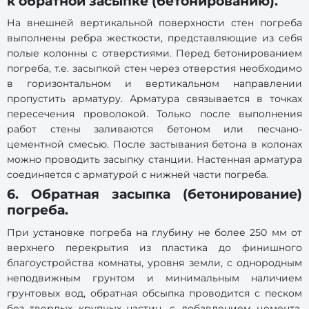
к обратной засыпке (бетонированию).
На внешней вертикальной поверхности стен погреба
выполнены ребра жесткости, представляющие из себя
полые колонны с отверстиями. Перед бетонированием
погреба, т.е. засыпкой стен через отверстия необходимо
в горизонтальном и вертикальном направлении
пропустить арматуру. Арматура связывается в точках
пересечения проволокой. Только после выполнения
работ стены заливаются бетоном или песчано-
цементной смесью. После застывания бетона в колонах
можно проводить засыпку станции. Настенная арматура
соединяется с арматурой с нижней части погреба.
6. Обратная засыпка (бетонирование)
погреба.
При установке погреба на глубину не более 250 мм от
верхнего перекрытия из пластика до финишного
благоустройства комнаты, уровня земли, с однородным
неподвижным грунтом и минимальным наличием
грунтовых вод, обратная обсыпка проводится с песком
без твердых крупных частиц, с добавлением цемента,