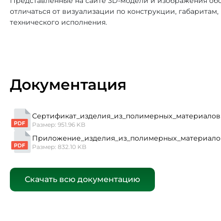
Представленные на сайте 3D-модели и изображения обо
отличаться от визуализации по конструкции, габаритам
технического исполнения.
Документация
Сертификат_изделия_из_полимерных_материалов 
Размер: 951.96 KB
Приложение_изделия_из_полимерных_материало
Размер: 832.10 KB
Скачать всю документацию