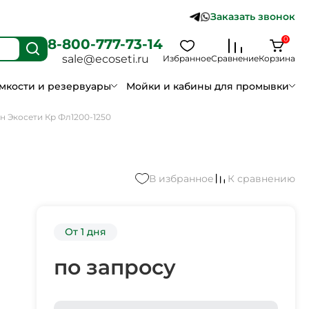
Заказать звонок
0
8-800-777-73-14
sale@ecoseti.ru
Избранное
Сравнение
Корзина
мкости и резервуары
Мойки и кабины для промывки
н Экосети Кр Фл1200-1250
В избранное
К сравнению
От 1 дня
по запросу