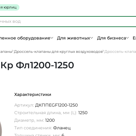
я юрлиц
енное оборудование
Для животных
Для бизнеса
Е
лапаны
Дроссель-клапаны для круглых воздуховодов
Дроссель-клапа
Кр Фл1200-1250
Характеристики
Артикул:
ДКППEGF1200-1250
Строительная длина, мм (L):
1250
Диаметр, мм:
1200
Тип соединения:
Фланец
Толщина стенки, мм:
6