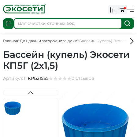
0
Главная
Для дачи и загородного дома
Бассейн (купель) Экосети КП5Г
Бассейн (купель) Экосети
КП5Г (2х1,5)
Артикул:
ПКРБ215S5
0 отзывов