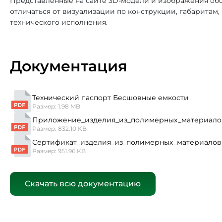
Представленные на сайте 3D-модели и изображения обо
отличаться от визуализации по конструкции, габаритам
технического исполнения.
Документация
Технический паспорт Бесшовные емкости
Размер: 1.98 MB
Приложение_изделия_из_полимерных_материало
Размер: 832.10 KB
Сертификат_изделия_из_полимерных_материалов
Размер: 951.96 KB
Скачать всю документацию