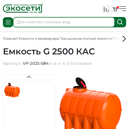
0
Главная
Емкости и резервуары
Бесшовные (литые) емкости
Емкости
Емкость G 2500 КАС
Артикул:
VP-2025-084
0 отзывов