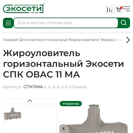
0
Главная
Для очистки сточных вод
Жироуловители
Жироуловители
Жироуловитель
горизонтальный Экосети
СПК ОВАС 11 МА
Артикул:
СПК11МА
0 отзывов
Новинка