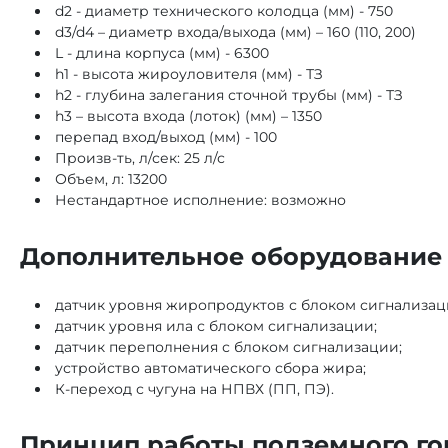
d2 - диаметр технического колодца (мм) - 750
d3/d4 – диаметр входа/выхода (мм) – 160 (110, 200)
L - длина корпуса (мм) - 6300
h1 - высота жироуловителя (мм) - ТЗ
h2 - глубина залегания сточной трубы (мм) - ТЗ
h3 – высота входа (лоток) (мм) – 1350
перепад вход/выход (мм) - 100
Произв-ть, л/сек: 25 л/с
Объем, л: 13200
Нестандартное исполнение: возможно
Дополнительное оборудование 
датчик уровня жиропродуктов с блоком сигнализац
датчик уровня ила с блоком сигнализации;
датчик переполнения с блоком сигнализации;
устройство автоматического сбора жира;
К-переход с чугуна на НПВХ (ПП, ПЭ).
Принцип работы подземного г