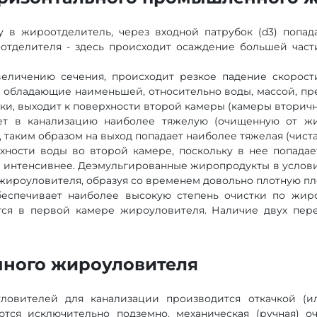
у в жироотделитель, через входной патрубок (d3) попа
оотделителя - здесь происходит осаждение большей час
увеличению сечения, происходит резкое падение скорос
обладающие наименьшей, относительно воды, массой, преи
и, выходит к поверхности второй камеры (камеры вторично
ет в канализацию наиболее тяжелую (очищенную от жи
таким образом на выход попадает наиболее тяжелая (чиста
хности воды во второй камере, поскольку в нее попадае
интенсивнее. Деэмульгированные жиропродукты в условия
жироуловителя, образуя со временем довольно плотную пл
беспечивает наиболее высокую степень очистки по жиро
ся в первой камере жироуловителя. Наличие двух пер
много жироуловителя
овителей для канализации производится откачкой (ил
тся исключительно подземно, механическая (ручная) о