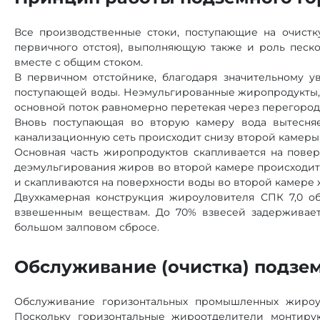
Все производственные стоки, поступающие на очистк
первичного отстоя), выполняющую также и роль песк
вместе с общим стоком.
В первичном отстойнике, благодаря значительному 
поступающей воды. Неэмульгированные жиропродукты, 
основной поток равномерно перетекая через перегородк
Вновь поступающая во вторую камеру вода вытесня
канализационную сеть происходит снизу второй камеры, 
Основная часть жиропродуктов скапливается на повер
деэмульгирования жиров во второй камере происходит 
и скапливаются на поверхности воды во второй камере 
Двухкамерная конструкция жироуловителя СПК 7,0 о
взвешенным веществам. До 70% взвесей задерживает
большом залповом сбросе.
Обслуживание (очистка) подзе
Обслуживание горизонтальных промышленных жироул
Поскольку горизонтальные жироотделители монтирую