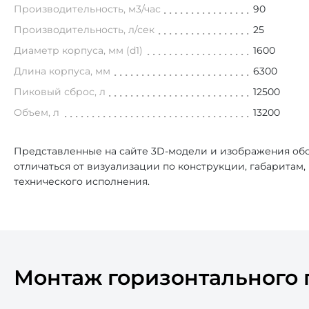
Производительность, м3/час
90
Производительность, л/сек
25
Диаметр корпуса, мм (d1)
1600
Длина корпуса, мм
6300
Пиковый сброс, л
12500
Объем, л
13200
Представленные на сайте 3D-модели и изображения обо
отличаться от визуализации по конструкции, габаритам
технического исполнения.
Монтаж горизонтального