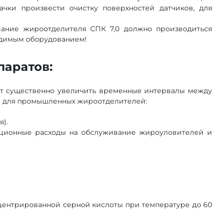
чки произвести очистку поверхностей датчиков, для
вание жироотделителя СПК 7,0 должно производиться
одимым оборудованием!
аратов:
ет существенно увеличить временные интервалы между
ы для промышленных жироотделителей:
).
ационные расходы на обслуживание жироуловителей и
нцентрированной серной кислоты при температуре до 60