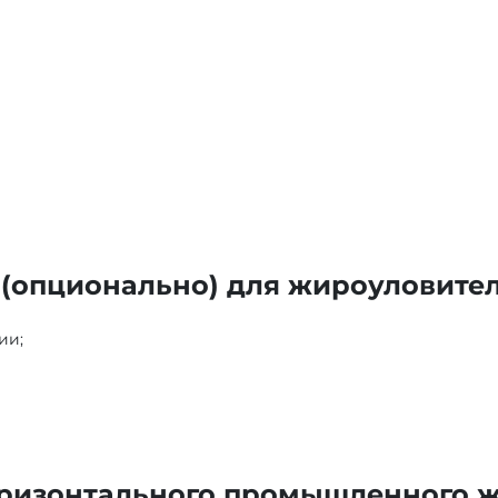
(опционально) для жироуловител
ии;
оризонтального промышленного 