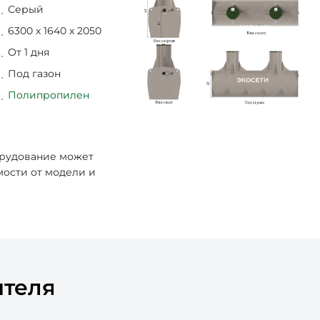
Серый
6300 х 1640 х 2050
От 1 дня
Под газон
Полипропилен
орудование может
мости от модели и
ителя