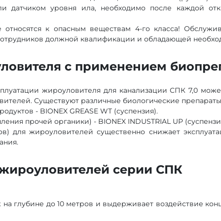
и датчиком уровня ила, необходимо после каждой отка
 относятся к опасным веществам 4-го класса! Обслужи
сотрудников должной квалификации и обладающей необх
ловителя с применением биопреп
сплуатации жироуловителя для канализации СПК 7,0 мож
вителей. Существуют различные биологические препарат
одуктов - BIONEX GREASE WT (суспензия).
ения прочей органики) - BIONEX INDUSTRIAL UP (суспензия
ов) для жироуловителей существенно снижает эксплуат
ания.
жироуловителей серии СПК
 на глубине до 10 метров и выдерживает воздействие ко