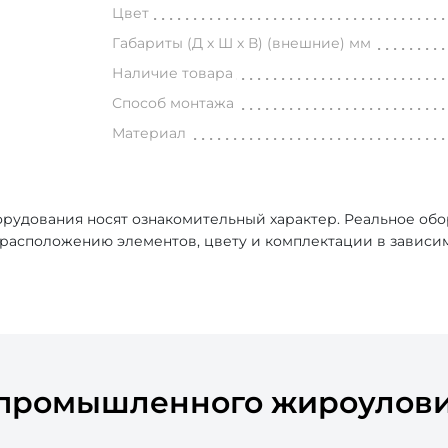
Цвет
Габариты (Д х Ш х В) (внешние) мм
Наличие товара
Способ монтажа
Материал
рудования носят ознакомительный характер. Реальное об
, расположению элементов, цвету и комплектации в зависи
 промышленного жироулов