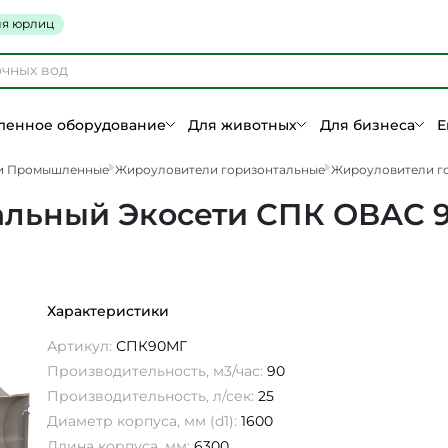
я юрлиц
енное оборудование
Для животных
Для бизнеса
Е
и Промышленные
Жироуловители горизонтальные
Жироуловители го
альный Экосети СПК ОВАС 
Характеристики
Артикул:
СПК90МГ
Производительность, м3/час:
90
Производительность, л/сек:
25
Диаметр корпуса, мм (d1):
1600
Длина корпуса, мм:
6300