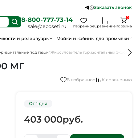
Заказать звонок
0
8-800-777-73-14
sale@ecoseti.ru
Избранное
Сравнение
Корзина
мкости и резервуары
Мойки и кабины для промывки
ризонтальные под газон
Жироуловитель горизонтальный Экосети С
90 МГ
В избранное
К сравнению
От 1 дня
403 000
руб.