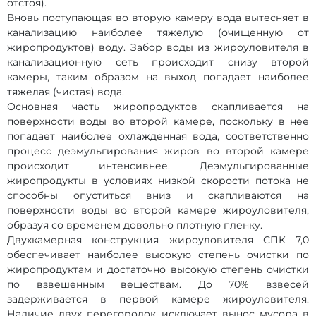
отстоя).
Вновь поступающая во вторую камеру вода вытесняет в
канализацию наиболее тяжелую (очищенную от
жиропродуктов) воду. Забор воды из жироуловителя в
канализационную сеть происходит снизу второй
камеры, таким образом на выход попадает наиболее
тяжелая (чистая) вода.
Основная часть жиропродуктов скапливается на
поверхности воды во второй камере, поскольку в нее
попадает наиболее охлажденная вода, соответственно
процесс деэмульгирования жиров во второй камере
происходит интенсивнее. Деэмульгированные
жиропродукты в условиях низкой скорости потока не
способны опуститься вниз и скапливаются на
поверхности воды во второй камере жироуловителя,
образуя со временем довольно плотную пленку.
Двухкамерная конструкция жироуловителя СПК 7,0
обеспечивает наиболее высокую степень очистки по
жиропродуктам и достаточно высокую степень очистки
по взвешенным веществам. До 70% взвесей
задерживается в первой камере жироуловителя.
Наличие двух перегородок исключает вынос мусора в