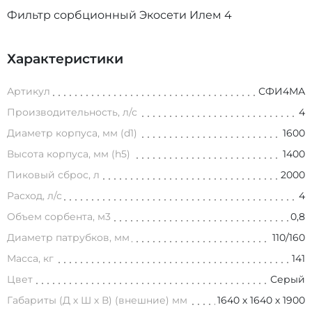
Фильтр сорбционный Экосети Илем 4
Характеристики
Артикул
СФИ4МА
Производительность, л/с
4
Диаметр корпуса, мм (d1)
1600
Высота корпуса, мм (h5)
1400
Пиковый сброс, л
2000
Расход, л/с
4
Объем сорбента, м3
0,8
Диаметр патрубков, мм
110/160
Масса, кг
141
Цвет
Серый
Габариты (Д х Ш х В) (внешние) мм
1640 х 1640 х 1900