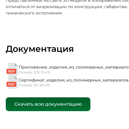
Представленные на сайте 3D-модели и изображения обо
отличаться от визуализации по конструкции, габаритам
технического исполнения.
Документация
Приложение_изделия_из_полимерных_материало
Размер: 832.10 KB
Сертификат_изделия_из_полимерных_материалов
Размер: 951.96 KB
Скачать всю документацию