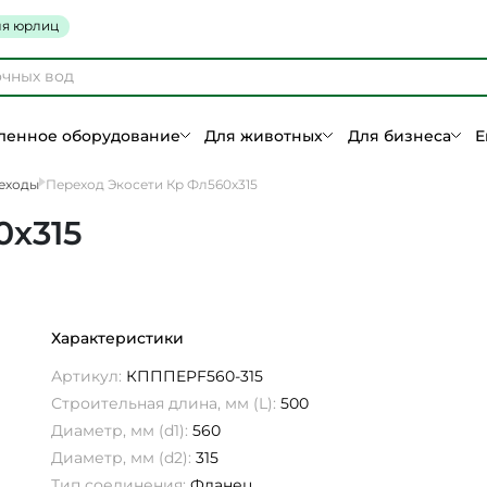
я юрлиц
енное оборудование
Для животных
Для бизнеса
Е
еходы
Переход Экосети Кр Фл560х315
0х315
Характеристики
Артикул:
КПППEPF560-315
Строительная длина, мм (L):
500
Диаметр, мм (d1):
560
Диаметр, мм (d2):
315
Тип соединения:
Фланец