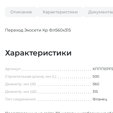
Описание
Характеристики
Документа
Переход Экосети Кр Фл560х315
Характеристики
Артикул
КПППEPF5
Строительная длина, мм (L)
500
Диаметр, мм (d1)
560
Диаметр, мм (d2)
315
Тип соединения
Фланец