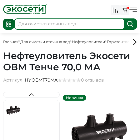
0
Главная
Для очистки сточных вод
Нефтеуловители
Горизонтальные
Нефтеуловитель Экосети
ОВМ Тенче 70,0 МА
Артикул:
НУОВМТ70МА
0 отзывов
Новинка