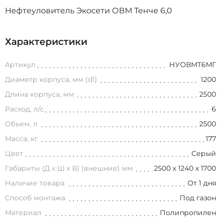
Нефтеуловитель Экосети ОВМ Тенче 6,0
Характеристики
Артикул
НУОВМТ6МГ
Диаметр корпуса, мм (d1)
1200
Длина корпуса, мм
2500
Расход, л/с
6
Объем, л
2500
Масса, кг
177
Цвет
Серый
Габариты (Д х Ш х В) (внешние) мм
2500 х 1240 х 1700
Наличие товара
От 1 дня
Способ монтажа
Под газон
Материал
Полипропилен