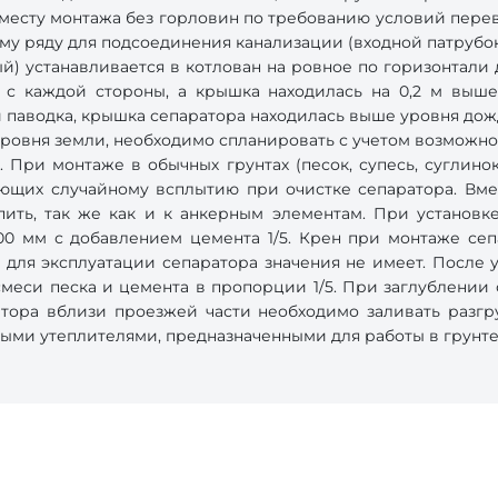
 месту монтажа без горловин по требованию условий перев
му ряду для подсоединения канализации (входной патрубо
) устанавливается в котлован на ровное по горизонтали 
 с каждой стороны, а крышка находилась на 0,2 м выше
и паводка, крышка сепаратора находилась выше уровня до
уровня земли, необходимо спланировать с учетом возможно
 При монтаже в обычных грунтах (песок, супесь, суглино
ующих случайному всплытию при очистке сепаратора. Вме
пить, так же как и к анкерным элементам. При установк
0 мм с добавлением цемента 1/5. Крен при монтаже сепа
 для эксплуатации сепаратора значения не имеет. После у
меси песка и цемента в пропорции 1/5. При заглублении с
тора вблизи проезжей части необходимо заливать разгр
ыми утеплителями, предназначенными для работы в грунте