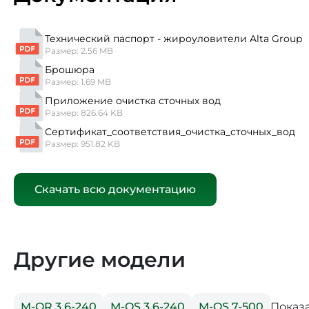
Технический паспорт - жироуловители Alta Group
Размер: 2.56 MB
Брошюра
Размер: 1.69 MB
Приложение очистка сточных вод
Размер: 826.64 KB
Сертификат_соответствия_очистка_сточных_вод
Размер: 951.82 KB
Скачать всю документацию
Другие модели
Показ
M-OR 3.6-240
М-OS 3.6-240
М-OS 7-500