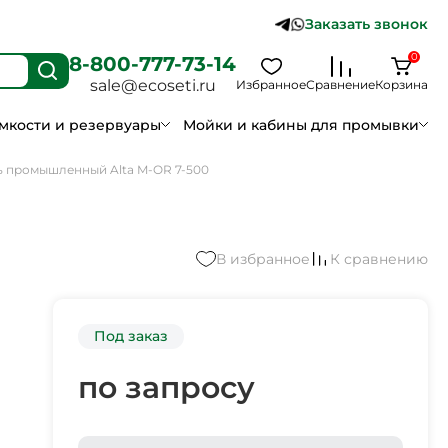
Заказать звонок
0
8-800-777-73-14
sale@ecoseti.ru
Избранное
Сравнение
Корзина
мкости и резервуары
Мойки и кабины для промывки
 промышленный Alta M-OR 7-500
В избранное
К сравнению
Под заказ
по запросу