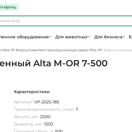
я юрлиц
енное оборудование
Для животных
Для бизнеса
Е
 Alta-M
Жироуловители промышленные серии Alta-M
Жироуловитель
нный Alta M-OR 7-500
Характеристики
Артикул:
VP-2025-185
Производительность, л/час:
7
Высота, мм:
2000
Диаметр, мм:
1300
Пиковый сброс, л:
500