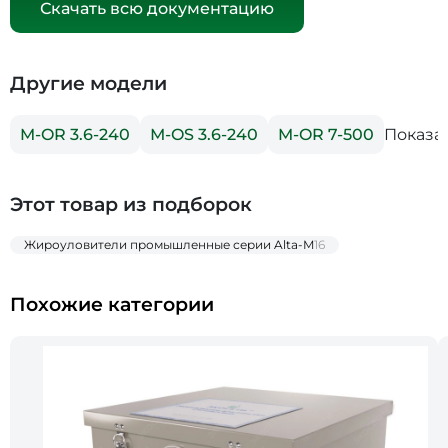
Скачать всю документацию
Другие модели
Показа
M-OR 3.6-240
М-OS 3.6-240
M-OR 7-500
Этот товар из подборок
Жироуловители промышленные серии Alta-M
16
Похожие категории