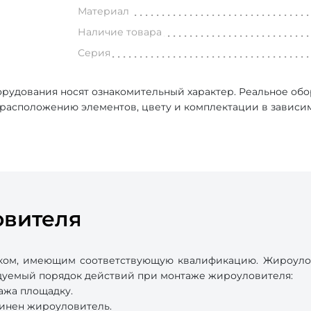
Материал
Наличие товара
Серия
рудования носят ознакомительный характер. Реальное об
, расположению элементов, цвету и комплектации в зависи
овителя
ком, имеющим соответствующую квалификацию. Жироулови
ндуемый порядок действий при монтаже жироуловителя:
ажа площадку.
динен жироуловитель.