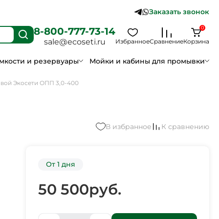
Заказать звонок
0
8-800-777-73-14
sale@ecoseti.ru
Избранное
Сравнение
Корзина
мкости и резервуары
Мойки и кабины для промывки
вой Экосети ОПП 3,0-400
В избранное
К сравнению
От 1 дня
50 500
руб.