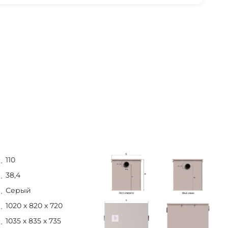
110
38,4
Серый
1020 х 820 х 720
1035 х 835 х 735