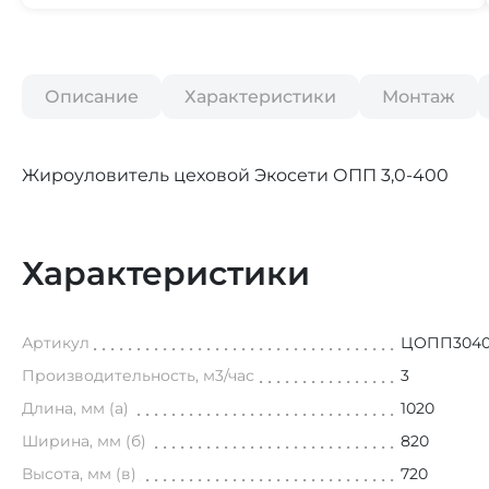
Описание
Характеристики
Монтаж
Жироуловитель цеховой Экосети ОПП 3,0-400
Характеристики
Артикул
ЦОПП304
Производительность, м3/час
3
Длина, мм (а)
1020
Ширина, мм (б)
820
Высота, мм (в)
720