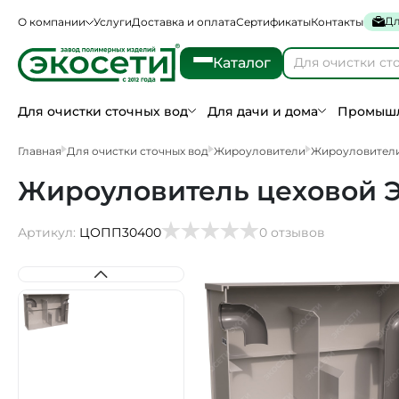
Дл
О компании
Услуги
Доставка и оплата
Сертификаты
Контакты
Каталог
Для очистки сточных вод
Для дачи и дома
Промышл
Главная
Для очистки сточных вод
Жироуловители
Жироуловител
Жироуловитель цеховой Э
Артикул:
ЦОПП30400
0 отзывов