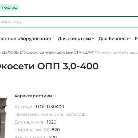
я юрлиц
енное оборудование
Для животных
Для бизнеса
Е
и ЦЕХОВЫЕ
Жироуловители цеховые СТАНДАРТ
Жироуловитель цехо
косети ОПП 3,0-400
Характеристики
Артикул:
ЦОПП30400
Производительность, м3/час:
3
Длина, мм (а):
1020
Ширина, мм (б):
820
Высота, мм (в):
720