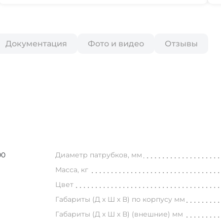
Документация
Фото и видео
Отзывы
00
Диаметр патрубков, мм
Масса, кг
Цвет
Габариты (Д х Ш х В) по корпусу мм
Габариты (Д х Ш х В) (внешние) мм