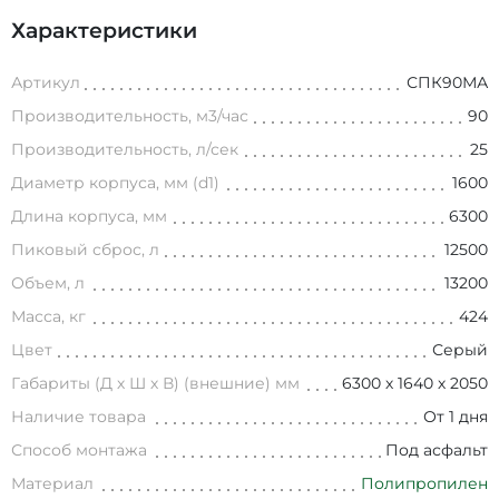
Характеристики
Артикул
СПК90МА
Производительность, м3/час
90
Производительность, л/сек
25
Диаметр корпуса, мм (d1)
1600
Длина корпуса, мм
6300
Пиковый сброс, л
12500
Объем, л
13200
Масса, кг
424
Цвет
Серый
Габариты (Д х Ш х В) (внешние) мм
6300 х 1640 х 2050
Наличие товара
От 1 дня
Способ монтажа
Под асфальт
Материал
Полипропилен