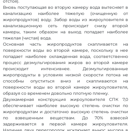
отстоя).
Вновь поступающая во вторую камеру вода вытесняет в
канализацию наиболее тяжелую (очищенную от
жиропродуктов) воду. Забор воды из жироуловителя в
канализационную сеть происходит снизу второй
камеры, таким образом на выход попадает наиболее
тяжелая (чистая) вода.
Основная часть жиропродуктов скапливается на
поверхности воды во второй камере, поскольку в нее
попадает наиболее охлажденная вода, соответственно
процесс деэмульгирования жиров во второй камере
происходит интенсивнее. Деэмульгированные
жиропродукты в условиях низкой скорости потока не
способны опуститься вниз и скапливаются на
поверхности воды во второй камере жироуловителя,
образуя со временем довольно плотную пленку.
Двухкамерная конструкция жироуловителя СПК 7,0
обеспечивает наиболее высокую степень очистки по
жиропродуктам и достаточно высокую степень очистки
по взвешенным веществам. До 70% взвесей
задерживается в первой камере жироуловителя.
Наличие двух перегородок исключает вынос мусора в