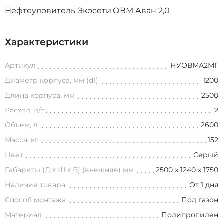
Нефтеуловитель Экосети ОВМ Аван 2,0
Характеристики
Артикул
НУОВМА2МГ
Диаметр корпуса, мм (d1)
1200
Длина корпуса, мм
2500
Расход, л/с
2
Объем, л
2600
Масса, кг
152
Цвет
Серый
Габариты (Д х Ш х В) (внешние) мм
2500 х 1240 х 1750
Наличие товара
От 1 дня
Способ монтажа
Под газон
Материал
Полипропилен