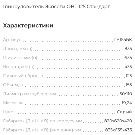
Глиноуловитель Экосети ОВГ 125 Стандарт
Характеристики
Артикул
ГУ155БК
Длина, мм (а)
835
Ширина, мм (б)
635
Высота, мм (в)
435
Пиковый сброс, л
125
Объем, л
155
Диаметр патрубков, мм
50/110
Масса, кг
19,24
Цвет
Серый
Габариты (Д х Ш х В) по корпусу мм
820х620х420
Габариты (Д х Ш х В) (внешние) мм
835х635х435