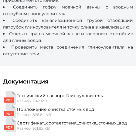
присоединен отстойник.
Соединить гофру моечной ванны с входным
патрубком глиноуловителя.
Соединить канализационной трубой отводящий
патрубок глиноуловителя и точку слива в канализацию.
Открыть кран в моечной ванне и заполнить отстойник
для глины водой.
Проверить места соединения глиноуловителя на
отсутствие течи.
Документация
Технический паспорт Глиноуловитель
Размер: 2.42 MB
Приложение очистка сточных вод
Размер: 826.64 KB
Сертификат_соответствия_очистка_сточных_вод
Размер: 951.82 KB