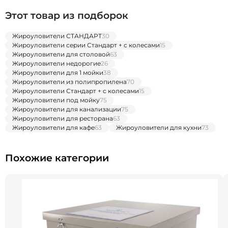
Этот товар из подборок
Жироуловители СТАНДАРТ
30
Жироуловители серии Стандарт + с колесами
15
Жироуловители для столовой
63
Жироуловители недорогие
26
Жироуловители для 1 мойки
38
Жироуловители из полипропилена
70
Жироуловители Стандарт + с колесами
15
Жироуловители под мойку
75
Жироуловители для канализации
75
Жироуловители для ресторана
63
Жироуловители для кафе
63
Жироуловители для кухни
73
Похожие категории