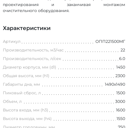
проектирования и заканчивая монтажом
очистительного оборудования.
Характеристики
Артикул
ОПП221500МГ
Производительность, м3/час
22
Производительность, л/сек
6.0
Диаметр корпуса, мм (d1)
1450
Общая высота, мм (h1)
2300
Габариты дна, мм
1490х1490
Пиковый сброс, л
1500
Объем, л
3000
Высота входа, мм (h3)
1600
Высота выхода, мм (h4)
1550
Диаметр горловины, мм
750