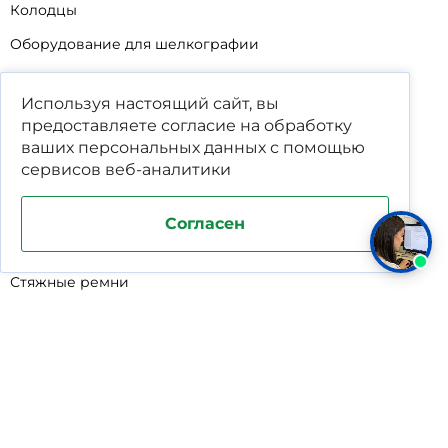
Колодцы
Оборудование для шелкографии
Кабины для промывки и напыления
Используя настоящий сайт, вы
Технические мойки
предоставляете согласие на обработку
Биопрепараты
ваших
персональных данных
с помощью
сервисов веб-аналитики
Сигнализатор уровня
Подставка под жироуловители
Согласен
Фильтр-мешки для пескоуловителей
Стяжные ремни
Пластиковые ящики для овощей
Программируемые таймеры для сушилок
Дополнительное оборудование для кессонов
Шопперы