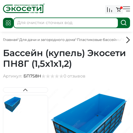
0
Главная
Для дачи и загородного дома
Пластиковые бассейны
Назе
Бассейн (купель) Экосети
ПН8Г (1,5х1х1,2)
Артикул:
БП7S8Н
0 отзывов