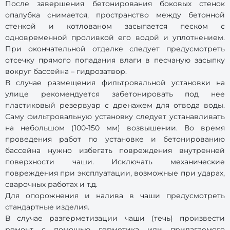
После завершения бетонирования боковых стенок
опалубка снимается, пространство между бетонной
стенкой и котлованом засыпается песком с
одновременной проливкой его водой и уплотнением.
При окончательной отделке следует предусмотреть
отсечку прямого попадания влаги в песчаную засыпку
вокруг бассейна – гидрозатвор.
В случае размещения фильтровальной установки на
улице рекомендуется забетонировать под нее
пластиковый резервуар с дренажем для отвода воды.
Саму фильтровальную установку следует устанавливать
на небольшом (100-150 мм) возвышении. Во время
проведения работ по установке и бетонированию
бассейна нужно избегать повреждения внутренней
поверхности чаши. Исключать механические
повреждения при эксплуатации, возможные при ударах,
сварочных работах и т.д.
Для опорожнения и налива в чаши предусмотреть
стандартные изделия.
В случае разгерметизации чаши (течь) произвести
ремонт с помощью герметика или прилагаемого