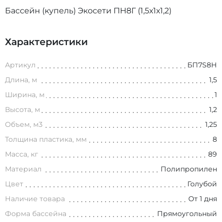
Бассейн (купель) Экосети ПН8Г (1,5х1х1,2)
Характеристики
Артикул
БП7S8Н
Длина, м
1,5
Ширина, м
1
Высота, м
1,2
Объем, м3
1,25
Толщина пластика, мм
8
Масса, кг
89
Материал
Полипропилен
Цвет
Голубой
Наличие товара
От 1 дня
Форма бассейна
Прямоугольный