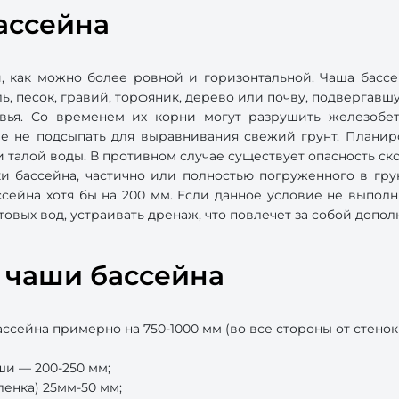
ассейна
 как можно более ровной и горизонтальной. Чаша бассей
ль, песок, гравий, торфяник, дерево или почву, подвергав
евья. Со временем их корни могут разрушить железобе
чае не подсыпать для выравнивания свежий грунт. Планир
 талой воды. В противном случае существует опасность ск
ки бассейна, частично или полностью погруженного в гру
сейна хотя бы на 200 мм. Если данное условие не выполн
товых вод, устраивать дренаж, что повлечет за собой допо
я чаши бассейна
ейна примерно на 750-1000 мм (во все стороны от стенок б
и — 200-250 мм;
ленка) 25мм-50 мм;