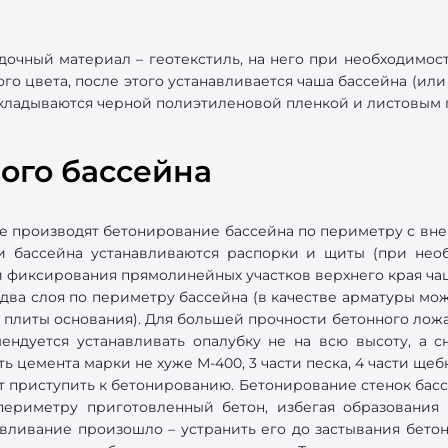
дочный материал – геотекстиль, на него при необходимос
го цвета, после этого устанавливается чаша бассейна (или 
кладываются черной полиэтиленовой пленкой и листовым 
ого бассейна
ие производят бетонирование бассейна по периметру с вне
и бассейна устанавливаются распорки и щиты (при необ
 фиксирования прямолинейных участков верхнего края ча
 два слоя по периметру бассейна (в качестве арматуры мож
 плиты основания). Для большей прочности бетонного ложа
ендуется устанавливать опалубку не на всю высоту, а
ть цемента марки не хуже М-400, 3 части песка, 4 части ще
 приступить к бетонированию. Бетонирование стенок басс
ериметру приготовленный бетон, избегая образования 
вливание произошло – устранить его до застывания бето