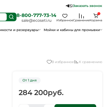
Заказать звонок
0
8-800-777-73-14
sale@ecoseti.ru
Избранное
Сравнение
Корзина
мкости и резервуары
Мойки и кабины для промывки
В избранное
К сравнению
От 1 дня
284 200
руб.