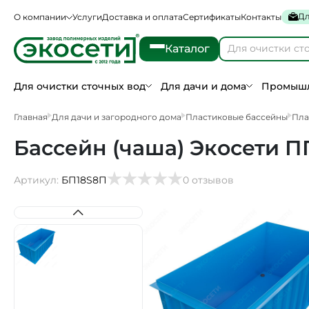
Дл
О компании
Услуги
Доставка и оплата
Сертификаты
Контакты
Каталог
Для очистки сточных вод
Для дачи и дома
Промышл
Главная
Для дачи и загородного дома
Пластиковые бассейны
Пла
Бассейн (чаша) Экосети ПП8
Артикул:
БП18S8П
0 отзывов