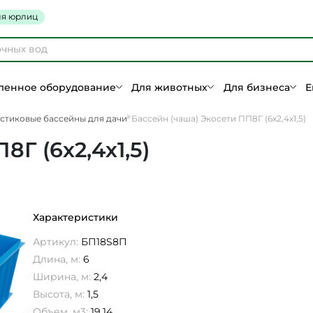
я юрлиц
енное оборудование
Для животных
Для бизнеса
Е
стиковые бассейны для дачи
Бассейн (чаша) Экосети ПП8Г (6х2,4х1,5)
Г (6х2,4х1,5)
Характеристики
Артикул:
БП18S8П
Длина, м:
6
Ширина, м:
2,4
Высота, м:
1,5
Объем, м3:
19,14