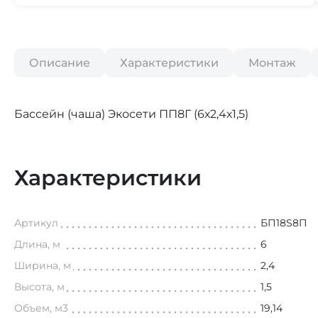
Описание
Характеристики
Монтаж
Бассейн (чаша) Экосети ПП8Г (6х2,4х1,5)
Характеристики
Артикул
БП18S8П
Длина, м
6
Ширина, м
2,4
Высота, м
1,5
Объем, м3
19,14