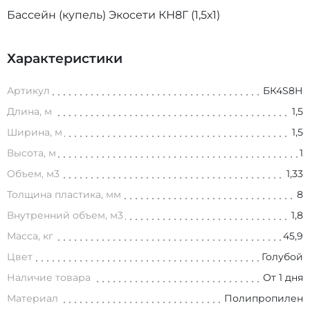
Бассейн (купель) Экосети КН8Г (1,5х1)
Характеристики
Артикул
БК4S8Н
Длина, м
1,5
Ширина, м
1,5
Высота, м
1
Объем, м3
1,33
Толщина пластика, мм
8
Внутренний объем, м3
1,8
Масса, кг
45,9
Цвет
Голубой
Наличие товара
От 1 дня
Материал
Полипропилен