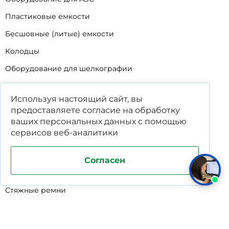
Пластиковые емкости
Бесшовные (литые) емкости
Колодцы
Оборудование для шелкографии
Кабины для промывки и напыления
Используя настоящий сайт, вы
Технические мойки
предоставляете согласие на обработку
Биопрепараты
ваших
персональных данных
с помощью
сервисов веб-аналитики
Сигнализатор уровня
Подставка под жироуловители
Согласен
Фильтр-мешки для пескоуловителей
Стяжные ремни
Пластиковые ящики для овощей
Программируемые таймеры для сушилок