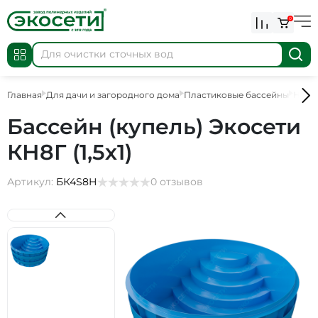
0
Главная
Для дачи и загородного дома
Пластиковые бассейны
Назе
Бассейн (купель) Экосети
КН8Г (1,5х1)
Артикул:
БК4S8Н
0 отзывов