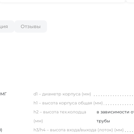
ция
Отзывы
0МГ
d1 – диаметр корпуса (мм)
h1 – высота корпуса общая (мм)
h2 – высота тех.колодца
в зависимости о
(мм)
трубы
0)
h3/h4 – высота входа/выхода (лоток) (мм)