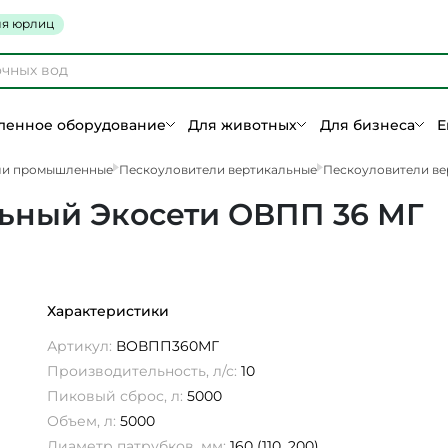
я юрлиц
енное оборудование
Для животных
Для бизнеса
Е
ли промышленные
Пескоуловители вертикальные
Пескоуловители ве
ьный Экосети ОВПП 36 МГ
Характеристики
Артикул:
ВОВПП360МГ
Производительность, л/с:
10
Пиковый сброс, л:
5000
Объем, л:
5000
Диаметр патрубков, мм:
160 (110, 200)