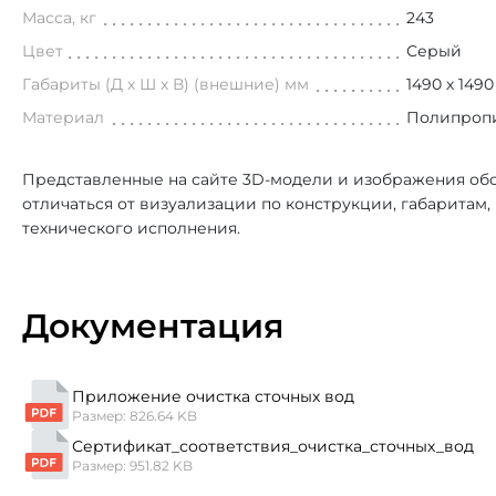
Масса, кг
243
Цвет
Серый
Габариты (Д х Ш х В) (внешние) мм
1490 х 1490
Материал
Полипроп
Представленные на сайте 3D-модели и изображения обо
отличаться от визуализации по конструкции, габаритам
технического исполнения.
Документация
Приложение очистка сточных вод
Размер: 826.64 KB
Сертификат_соответствия_очистка_сточных_вод
Размер: 951.82 KB