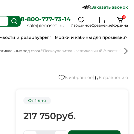
Заказать звонок
0
8-800-777-73-14
sale@ecoseti.ru
Избранное
Сравнение
Корзина
мкости и резервуары
Мойки и кабины для промывки
ртикальные под газон
Пескоуловитель вертикальный Экосети ОВПП 
В избранное
К сравнению
От 1 дня
217 750
руб.