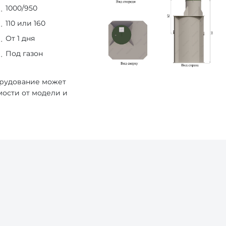
1000/950
110 или 160
От 1 дня
Под газон
орудование может
мости от модели и