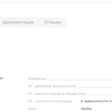
Документация
Отзывы
МГ
Материал
d1 – диаметр корпуса (мм)
h1 – высота корпуса общая (мм)
h2 – высота тех.колодца
в зависимости о
(мм)
трубы