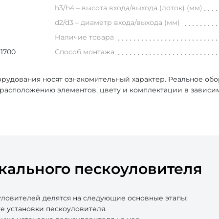
h3/h4 – высота входа/выхода (лоток) (мм)
d2/d3 – диаметр входа/выхода (мм)
Наличие товара
 1700
Способ монтажа
рудования носят ознакомительный характер. Реальное об
, расположению элементов, цвету и комплектации в зависи
кального пескоуловителя
ловителей делятся на следующие основные этапы:
е установки пескоуловителя.