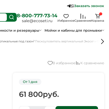
Заказать звонок
0
8-800-777-73-14
sale@ecoseti.ru
Избранное
Сравнение
Корзина
мкости и резервуары
Мойки и кабины для промывки
ртикальные под газон
Пескоуловитель вертикальный Экосети ОВПП 3
В избранное
К сравнению
От 1 дня
61 800
руб.