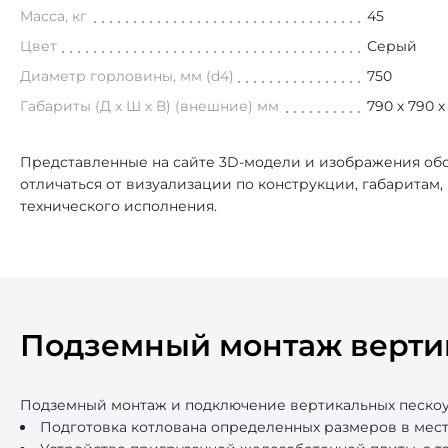
Масса, кг
45
Цвет
Серый
Диаметр горловины, мм (d4)
750
Габариты (Д х Ш х В) (внешние) мм
790 х 790 х
Представленные на сайте 3D-модели и изображения обо
отличаться от визуализации по конструкции, габаритам
технического исполнения.
Подземный монтаж верти
Подземный монтаж и подключение вертикальных пескоу
Подготовка котлована определенных размеров в мест