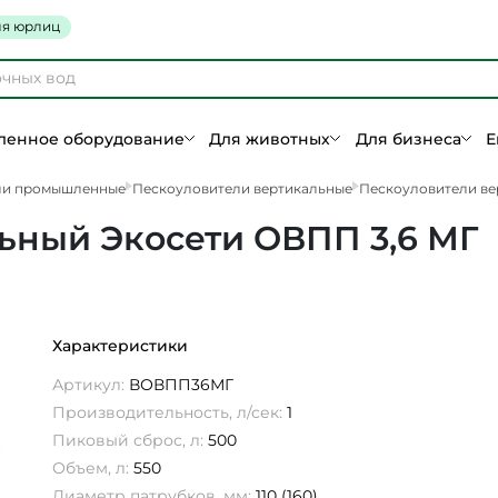
я юрлиц
енное оборудование
Для животных
Для бизнеса
Е
ли промышленные
Пескоуловители вертикальные
Пескоуловители ве
ьный Экосети ОВПП 3,6 МГ
Характеристики
Артикул:
ВОВПП36МГ
Производительность, л/сек:
1
Пиковый сброс, л:
500
Объем, л:
550
Диаметр патрубков, мм:
110 (160)