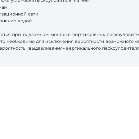
кже установка пескоуловителя на нее.
мам.
изационной сети.
лнение водой.
ется при подземном монтаже вертикальных пескоуловите
Это необходимо для исключения вероятности возможного «в
роятность «выдавливания» вертикального пескоуловителя 