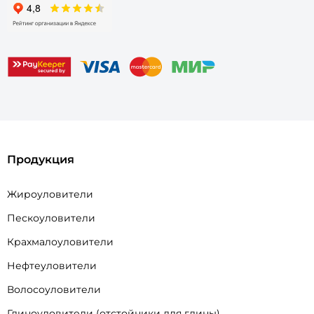
Продукция
Жироуловители
Пескоуловители
Крахмалоуловители
Нефтеуловители
Волосоуловители
Глиноуловители (отстойники для глины)