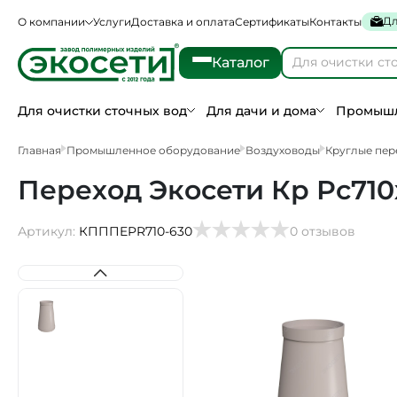
Дл
О компании
Услуги
Доставка и оплата
Сертификаты
Контакты
Каталог
Для очистки сточных вод
Для дачи и дома
Промышл
Главная
Промышленное оборудование
Воздуховоды
Круглые пер
Переход Экосети Кр Рс710
Артикул:
КПППEPR710-630
0 отзывов