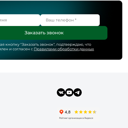
я кнопку "
Заказать звонок
", подтверждаю, что
лен и согласен с
Правилами обработки данных