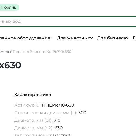
я юрлиц
енное оборудование
Для животных
Для бизнеса
Е
еходы
Переход Экосети Кр Рс710х630
х630
Характеристики
Артикул:
КПППEPR710-630
Строительная длина, мм (L):
500
Диаметр, мм (d1):
710
Диаметр, мм (d2):
630
Тип соединения:
Раструб