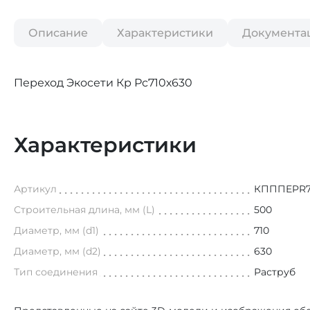
Описание
Характеристики
Документа
Переход Экосети Кр Рс710х630
Характеристики
Артикул
КПППEPR7
Строительная длина, мм (L)
500
Диаметр, мм (d1)
710
Диаметр, мм (d2)
630
Тип соединения
Раструб