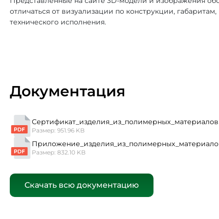
Представленные на сайте 3D-модели и изображения обо
отличаться от визуализации по конструкции, габаритам
технического исполнения.
Документация
Сертификат_изделия_из_полимерных_материалов 
Размер: 951.96 KB
Приложение_изделия_из_полимерных_материало
Размер: 832.10 KB
Скачать всю документацию