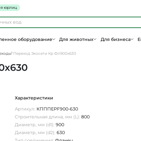
я юрлиц
енное оборудование
Для животных
Для бизнеса
Е
еходы
Переход Экосети Кр Фл900х630
0х630
Характеристики
Артикул:
КПППEPF900-630
Строительная длина, мм (L):
800
Диаметр, мм (d1):
900
Диаметр, мм (d2):
630
Тип соединения:
Фланец