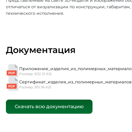
Представленные на сайте 3D-модели и изображения обо
отличаться от визуализации по конструкции, габаритам
технического исполнения.
Документация
Приложение_изделия_из_полимерных_материало
Размер: 832.10 KB
Сертификат_изделия_из_полимерных_материалов
Размер: 951.96 KB
Скачать всю документацию