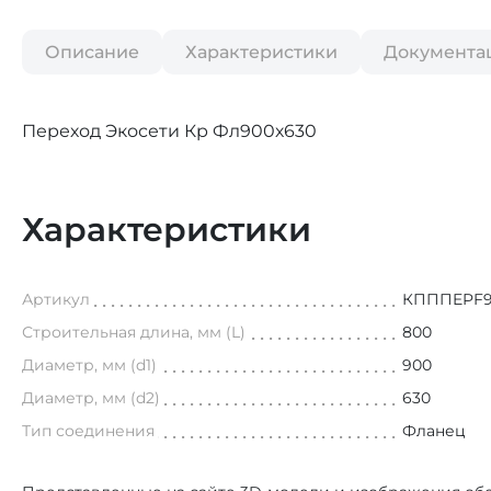
Описание
Характеристики
Документа
Переход Экосети Кр Фл900х630
Характеристики
Артикул
КПППEPF9
Строительная длина, мм (L)
800
Диаметр, мм (d1)
900
Диаметр, мм (d2)
630
Тип соединения
Фланец