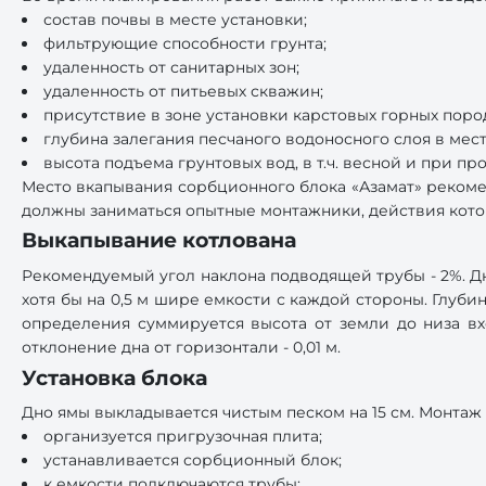
состав почвы в месте установки;
фильтрующие способности грунта;
удаленность от санитарных зон;
удаленность от питьевых скважин;
присутствие в зоне установки карстовых горных поро
глубина залегания песчаного водоносного слоя в мес
высота подъема грунтовых вод, в т.ч. весной и при п
Место вкапывания сорбционного блока «Азамат» реком
должны заниматься опытные монтажники, действия кот
Выкапывание котлована
Рекомендуемый угол наклона подводящей трубы - 2%. Д
хотя бы на 0,5 м шире емкости с каждой стороны. Глуби
определения суммируется высота от земли до низа вх
отклонение дна от горизонтали - 0,01 м.
Установка блока
Дно ямы выкладывается чистым песком на 15 см. Монтаж 
организуется пригрузочная плита;
устанавливается сорбционный блок;
к емкости подключаются трубы;