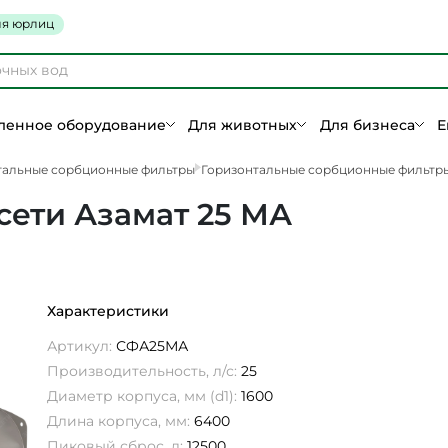
я юрлиц
енное оборудование
Для животных
Для бизнеса
Е
тальные сорбционные фильтры
Горизонтальные сорбционные фильтры
ети Азамат 25 МА
Характеристики
Артикул:
СФА25МА
Производительность, л/с:
25
Диаметр корпуса, мм (d1):
1600
Длина корпуса, мм:
6400
Пиковый сброс, л:
12500