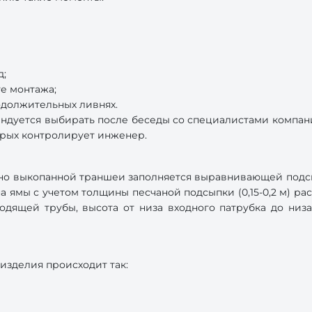
д;
те монтажа;
родолжительных ливнях.
ендуется выбирать после беседы со специалистами компан
орых контролирует инженер.
но выкопанной траншеи заполняется выравнивающей подсы
на ямы с учетом толщины песчаной подсыпки (0,15-0,2 м) ра
одящей трубы, высота от низа входного патрубка до ни
изделия происходит так: