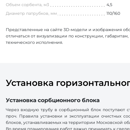
Объем сорбента, м3
4,5
Диаметр патрубков, мм
110/160
Представленные на сайте 3D-модели и изображения обо
отличаться от визуализации по конструкции, габаритам
технического исполнения.
Установка горизонтально
Установка сорбционного блока
Через входную трубу в сорбционный блок поступают с
проч. Правила установки и эксплуатации очистных соо
блоков, устанавливаемых на территории Московской обл
Во время планирования работ важно принимать к сведе