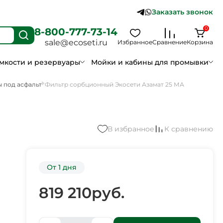
Заказать звонок
0
8-800-777-73-14
sale@ecoseti.ru
Избранное
Сравнение
Корзина
мкости и резервуары
Мойки и кабины для промывки
 под асфальт
Фильтр сорбционный Экосети Азамат 25 МА
В избранное
К сравнению
От 1 дня
819 210
руб.