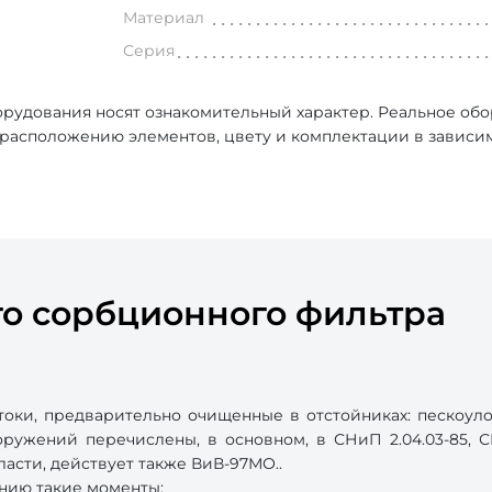
Материал
Серия
рудования носят ознакомительный характер. Реальное об
, расположению элементов, цвету и комплектации в зависи
го сорбционного фильтра
токи, предварительно очищенные в отстойниках: пескоуло
ружений перечислены, в основном, в СНиП 2.04.03-85, СНи
асти, действует также ВиВ-97МО..
нию такие моменты: