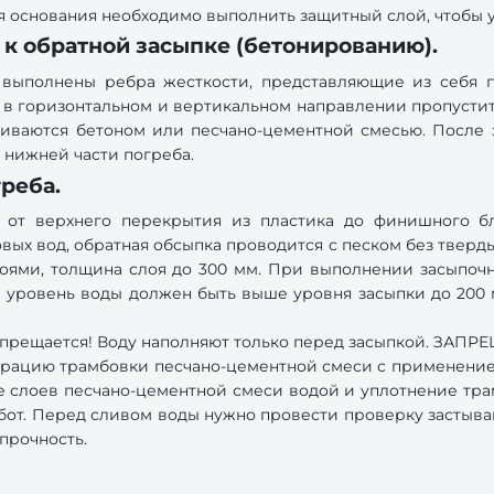
я основания необходимо выполнить защитный слой, чтобы 
а к обратной засыпке (бетонированию).
 выполнены ребра жесткости, представляющие из себя 
мо в горизонтальном и вертикальном направлении пропустит
ливаются бетоном или песчано-цементной смесью. После 
 нижней части погреба.
греба.
 от верхнего перекрытия из пластика до финишного бл
х вод, обратная обсыпка проводится с песком без тверды
слоями, толщина слоя до 300 мм. При выполнении засыпоч
м уровень воды должен быть выше уровня засыпки до 200 
апрещается! Воду наполняют только перед засыпкой. ЗАПР
рацию трамбовки песчано-цементной смеси с применением
ние слоев песчано-цементной смеси водой и уплотнение 
абот. Перед сливом воды нужно провести проверку застыва
прочность.