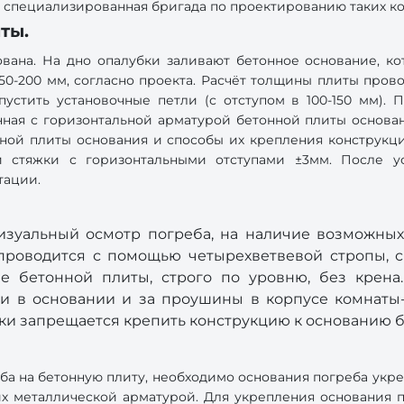
ь специализированная бригада по проектированию таких к
ты.
ована. На дно опалубки заливают бетонное основание, к
50-200 мм, согласно проекта. Расчёт толщины плиты пров
стить установочные петли (с отступом в 100-150 мм). 
ная с горизонтальной арматурой бетонной плиты основан
ной плиты основания и способы их крепления конструкц
 стяжки с горизонтальными отступами ±3мм. После ус
тации.
изуальный осмотр погреба, на наличие возможных
 проводится с помощью четырехветвевой стропы, с
е бетонной плиты, строго по уровню, без крена
и в основании и за проушины в корпусе комнаты-
ски запрещается крепить конструкцию к основанию 
ба на бетонную плиту, необходимо основания погреба укре
их металлической арматурой. Для укрепления основания п