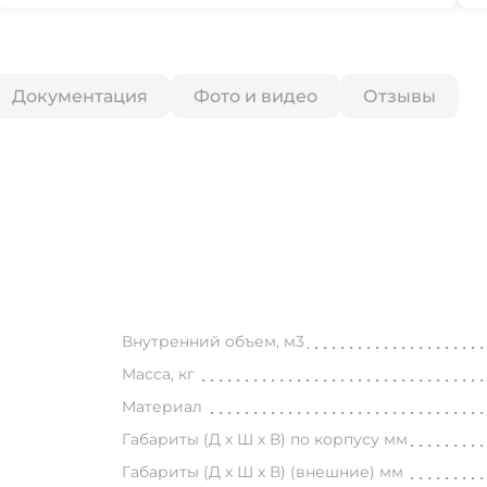
Документация
Фото и видео
Отзывы
Внутренний объем, м3
Масса, кг
Материал
Габариты (Д х Ш х В) по корпусу мм
Габариты (Д х Ш х В) (внешние) мм