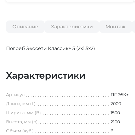
Описание
Характеристики
Монтаж
Погреб Экосети Классик+ 5 (2х1,5х2)
Характеристики
Артикул
ППЭ5К+
Длина, мм (L)
2000
Ширина, мм (B)
1500
Высота, мм (h)
2100
Объем (куб.)
6