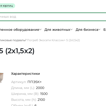
я юрлиц
енное оборудование
Для животных
Для бизнеса
Е
тиковые подвалы
Погреб Экосети Классик+ 5 (2х1,5х2)
(2х1,5х2)
Характеристики
Артикул:
ППЭ5К+
Длина, мм (L):
2000
Ширина, мм (B):
1500
Высота, мм (h):
2100
Объем (куб.):
6