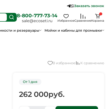
Заказать звонок
0
8-800-777-73-14
sale@ecoseti.ru
Избранное
Сравнение
Корзина
мкости и резервуары
Мойки и кабины для промывки
В избранное
К сравнению
От 1 дня
262 000
руб.