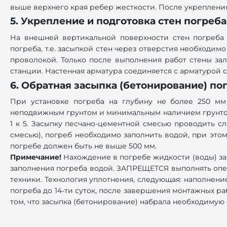
выше верхнего края ребер жесткости. После укреплени
5. Укрепление и подготовка стен погреб
На внешней вертикальной поверхности стен погреба
погреба, т.е. засыпкой стен через отверстия необходи
проволокой. Только после выполнения работ стены за
станции. Настенная арматура соединяется с арматурой с
6. Обратная засыпка (бетонирование) по
При установке погреба на глубину не более 250 мм
неподвижным грунтом и минимальным наличием грунтовы
1 к 5. Засыпку песчано-цементной смесью проводить 
смесью), погреб необходимо заполнить водой, при это
погребе должен быть не выше 500 мм.
Примечание!
Нахождение в погребе жидкости (воды) з
заполнения погреба водой. ЗАПРЕЩЕТСЯ выполнять опе
техники. Технология уплотнения, следующая: наполне
погреба до 14-ти суток, после завершения монтажных р
том, что засыпка (бетонирование) набрала необходимую 