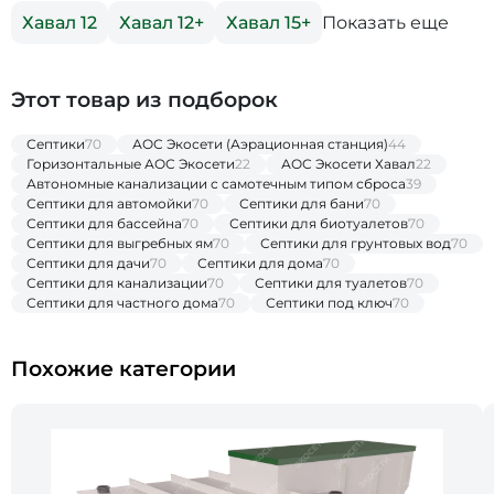
Показать еще
Хавал 12
Хавал 12+
Хавал 15+
Этот товар из подборок
Септики
70
АОС Экосети (Аэрационная станция)
44
Горизонтальные АОС Экосети
22
АОС Экосети Хавал
22
Автономные канализации с самотечным типом сброса
39
Септики для автомойки
70
Септики для бани
70
Септики для бассейна
70
Септики для биотуалетов
70
Септики для выгребных ям
70
Септики для грунтовых вод
70
Септики для дачи
70
Септики для дома
70
Септики для канализации
70
Септики для туалетов
70
Септики для частного дома
70
Септики под ключ
70
Похожие категории