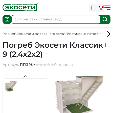
0
Главная
Для дачи и загородного дома
Пластиковые погреба
Пласт
Погреб Экосети Классик+
9 (2,4х2х2)
Артикул:
ППЭ9К+
0 отзывов