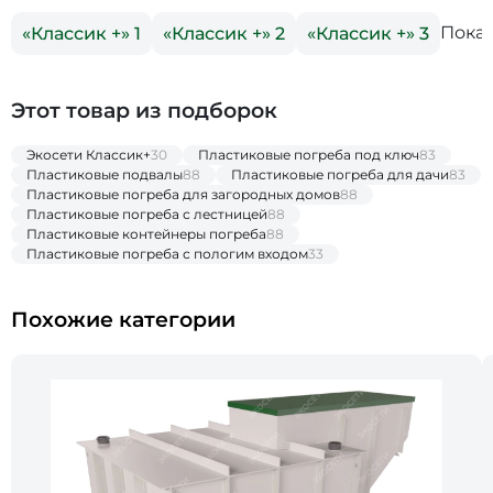
Показ
«Классик +» 1
«Классик +» 2
«Классик +» 3
Этот товар из подборок
Экосети Классик+
30
Пластиковые погреба под ключ
83
Пластиковые подвалы
88
Пластиковые погреба для дачи
83
Пластиковые погреба для загородных домов
88
Пластиковые погреба с лестницей
88
Пластиковые контейнеры погреба
88
Пластиковые погреба с пологим входом
33
Похожие категории