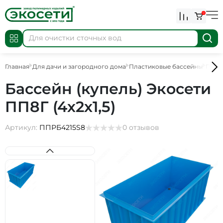
0
Главная
Для дачи и загородного дома
Пластиковые бассейны
Плас
Бассейн (купель) Экосети
ПП8Г (4х2х1,5)
Артикул:
ППРБ4215S8
0 отзывов