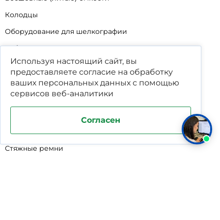
Колодцы
Оборудование для шелкографии
Кабины для промывки и напыления
Используя настоящий сайт, вы
Технические мойки
предоставляете согласие на обработку
Биопрепараты
ваших
персональных данных
с помощью
сервисов веб-аналитики
Сигнализатор уровня
Подставка под жироуловители
Согласен
Фильтр-мешки для пескоуловителей
Стяжные ремни
Пластиковые ящики для овощей
Программируемые таймеры для сушилок
Дополнительное оборудование для кессонов
Шопперы