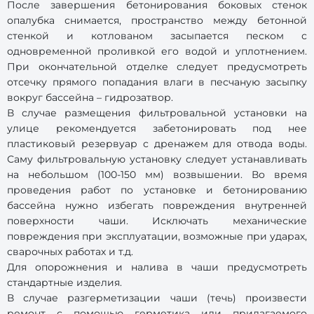
После завершения бетонирования боковых стенок
опалубка снимается, пространство между бетонной
стенкой и котлованом засыпается песком с
одновременной проливкой его водой и уплотнением.
При окончательной отделке следует предусмотреть
отсечку прямого попадания влаги в песчаную засыпку
вокруг бассейна – гидрозатвор.
В случае размещения фильтровальной установки на
улице рекомендуется забетонировать под нее
пластиковый резервуар с дренажем для отвода воды.
Саму фильтровальную установку следует устанавливать
на небольшом (100-150 мм) возвышении. Во время
проведения работ по установке и бетонированию
бассейна нужно избегать повреждения внутренней
поверхности чаши. Исключать механические
повреждения при эксплуатации, возможные при ударах,
сварочных работах и т.д.
Для опорожнения и налива в чаши предусмотреть
стандартные изделия.
В случае разгерметизации чаши (течь) произвести
ремонт с помощью герметика или прилагаемого