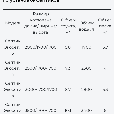
по установке Септиков
Размер
котлована
Объем
Объем
Модель
Объем
длина/ширина/
грунта,
песка
воды, л
высота
м³
м³
Септик
Экосети
2000/1700/1700
5,8
1700
3,7
3
Септик
Экосети
2500/1700/1700
7,3
2300
4
4
Септик
Экосети
3000/1700/1700
8,7
2800
5,3
5
Септик
Экосети
3500/1700/1700
10,1
3400
6