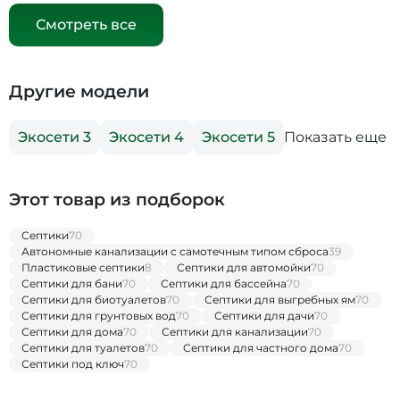
Смотреть все
Другие модели
Показать еще
Экосети 3
Экосети 4
Экосети 5
Этот товар из подборок
Септики
70
Автономные канализации с самотечным типом сброса
39
Пластиковые септики
8
Септики для автомойки
70
Септики для бани
70
Септики для бассейна
70
Септики для биотуалетов
70
Септики для выгребных ям
70
Септики для грунтовых вод
70
Септики для дачи
70
Септики для дома
70
Септики для канализации
70
Септики для туалетов
70
Септики для частного дома
70
Септики под ключ
70