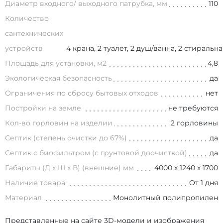
Диаметр входного/ выходного патрубка, мм
110
Количество
сантехнических
устройств
4 крана, 2 туалет, 2 душ/ванна, 2 стираль
Площадь для установки, м2
4,8
Экологическая безопасность
да
Ограничения по сбросу бытовых отходов
нет
Постройки на земле
не требуются
Кол-во горловин на изделии
2 горловины
Септик (степень очистки до 67%)
да
Септик с биофильтром (с грунтовой доочисткой)
да
Габариты (Д х Ш х В) (внешние) мм
4000 х 1240 х 1700
Наличие товара
От 1 дня
Материал
Монолитный полипропилен
Представленные на сайте 3D-модели и изображения