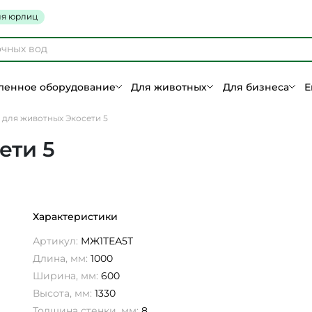
я юрлиц
енное оборудование
Для животных
Для бизнеса
Е
 для животных Экосети 5
ети 5
Характеристики
Артикул:
МЖ1ТЕА5Т
Длина, мм:
1000
Ширина, мм:
600
Высота, мм:
1330
Толщина стенки, мм:
8