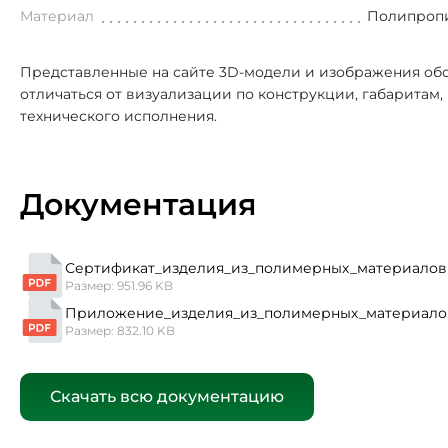
Материал
Полипроп
Представленные на сайте 3D-модели и изображения обо
отличаться от визуализации по конструкции, габаритам
технического исполнения.
Документация
Сертификат_изделия_из_полимерных_материалов
Размер: 951.96 KB
Приложение_изделия_из_полимерных_материало
Размер: 832.10 KB
Скачать всю документацию