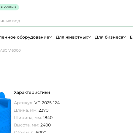
я юрлиц
енное оборудование
Для животных
Для бизнеса
Е
АЗС V 6000
Характеристики
Артикул:
VP-2025-124
Длина, мм:
2370
Ширина, мм:
1840
Высота, мм:
2400
Объем, л:
6000