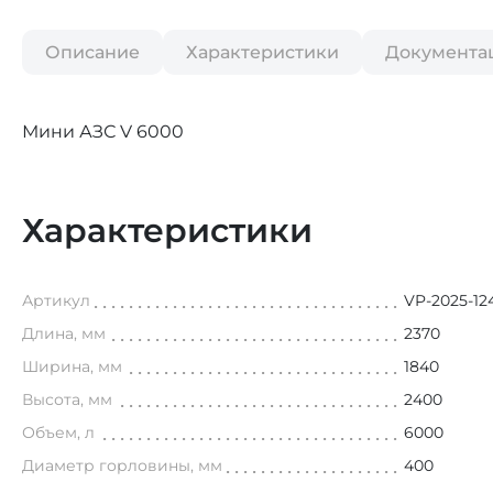
Описание
Характеристики
Документа
Мини АЗС V 6000
Характеристики
Артикул
VP-2025-12
Длина, мм
2370
Ширина, мм
1840
Высота, мм
2400
Объем, л
6000
Диаметр горловины, мм
400