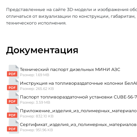
Представленные на сайте 3D-модели и изображения обо
отличаться от визуализации по конструкции, габаритам
технического исполнения.
Документация
Технический паспорт дизельных МИНИ АЗС
Размер: 1.69 MB
Инструкция на топливораздаточные колонки БелА
Размер: 265.62 KB
Паспорт топливораздаточной установки CUBE-56-
Размер: 3.59 MB
Приложение_изделия_из_полимерных_материало
Размер: 832.10 KB
Сертификат_изделия_из_полимерных_материалов
Размер: 951.96 KB