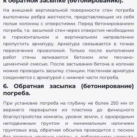
к обратной засыпке (бетонированию).
На внешней вертикальной поверхности стен погреба
выполнены ребра жесткости, представляющие из себя
полые колонны с отверстиями. Перед бетонированием
погреба, т.е. засыпкой стен через отверстия необходимо
в горизонтальном и вертикальном направлении
пропустить арматуру. Арматура связывается в точках
пересечения проволокой. Только после выполнения
работ стены заливаются бетоном или песчано-
цементной смесью. После застывания бетона в колонах
можно проводить засыпку станции. Настенная арматура
соединяется с арматурой с нижней части погреба.
6. Обратная засыпка (бетонирование)
погреба.
При установке погреба на глубину не более 250 мм от
верхнего перекрытия из пластика до финишного
благоустройства комнаты, уровня земли, с однородным
неподвижным грунтом и минимальным наличием
грунтовых вод, обратная обсыпка проводится с песком
без твердых крупных частиц, с добавлением цемента,