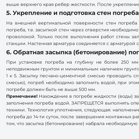
выше верхнего края ребер жесткости. После укреплени
5. Укрепление и подготовка стен погреб
На внешней вертикальной поверхности стен погреба
погреба, т.е. засыпкой стен через отверстия необходи
проволокой. Только после выполнения работ стены за
станции. Настенная арматура соединяется с арматурой с
6. Обратная засыпка (бетонирование) по
При установке погреба на глубину не более 250 мм
неподвижным грунтом и минимальным наличием грунтовы
1 к 5. Засыпку песчано-цементной смесью проводить 
смесью), погреб необходимо заполнить водой, при это
погребе должен быть не выше 500 мм.
Примечание!
Нахождение в погребе жидкости (воды) з
заполнения погреба водой. ЗАПРЕЩЕТСЯ выполнять опе
техники. Технология уплотнения, следующая: наполне
погреба до 14-ти суток, после завершения монтажных р
том, что засыпка (бетонирование) набрала необходимую 