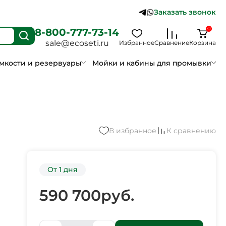
Заказать звонок
0
8-800-777-73-14
sale@ecoseti.ru
Избранное
Сравнение
Корзина
мкости и резервуары
Мойки и кабины для промывки
В избранное
К сравнению
От 1 дня
590 700
руб.