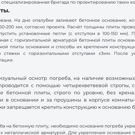
ь специализированная бригада по проектированию таких к
ты.
ована. На дно опалубки заливают бетонное основание, к
50-200 мм, согласно проекта. Расчёт толщины плиты пров
стить установочные петли (с отступом в 100-150 мм). 
ная с горизонтальной арматурой бетонной плиты основан
ной плиты основания и способы их крепления конструкц
 стяжки с горизонтальными отступами ±3мм. После ус
тации.
изуальный осмотр погреба, на наличие возможных
 проводится с помощью четырехветвевой стропы, с
е бетонной плиты, строго по уровню, без крена
и в основании и за проушины в корпусе комнаты-
ски запрещается крепить конструкцию к основанию 
ба на бетонную плиту, необходимо основания погреба укре
их металлической арматурой. Для укрепления основания п