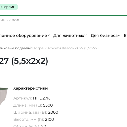
я юрлиц
енное оборудование
Для животных
Для бизнеса
Е
тиковые подвалы
Погреб Экосети Классик+ 27 (5,5х2х2)
7 (5,5х2х2)
Характеристики
Артикул:
ППЭ27К+
Длина, мм (L):
5500
Ширина, мм (B):
2000
Высота, мм (h):
2100
Объем (куб.):
22