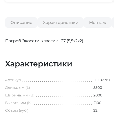
Описание
Характеристики
Монтаж
Погреб Экосети Классик+ 27 (5,5х2х2)
Характеристики
Артикул
ППЭ27К+
Длина, мм (L)
5500
Ширина, мм (B)
2000
Высота, мм (h)
2100
Объем (куб.)
22