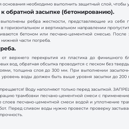
я основания необходимо выполнить защитный слой, чтобы 
а к обратной засыпке (бетонированию).
 выполнены ребра жесткости, представляющие из себя 
мо в горизонтальном и вертикальном направлении пропустит
ливаются бетоном или песчано-цементной смесью. После 
 нижней части погреба.
греба.
 от верхнего перекрытия из пластика до финишного бл
х вод, обратная обсыпка проводится с песком без тверды
слоями, толщина слоя до 300 мм. При выполнении засыпоч
м уровень воды должен быть выше уровня засыпки до 200 
апрещается! Воду наполняют только перед засыпкой. ЗАПР
рацию трамбовки песчано-цементной смеси с применением
ние слоев песчано-цементной смеси водой и уплотнение 
абот. Перед сливом воды нужно провести проверку застыва
прочность.