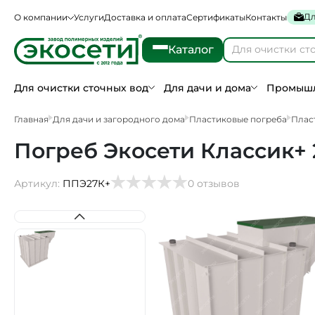
Дл
О компании
Услуги
Доставка и оплата
Сертификаты
Контакты
Каталог
Для очистки сточных вод
Для дачи и дома
Промышл
Главная
Для дачи и загородного дома
Пластиковые погреба
Плас
Погреб Экосети Классик+ 2
Артикул:
ППЭ27К+
0 отзывов