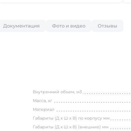
Документация
Фото и видео
Отзывы
Внутренний объем, м3
Масса, кг
Материал
Габариты (Д х Ш х В) по корпусу мм
Габариты (Д х Ш х В) (внешние) мм