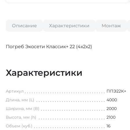
Описание
Характеристики
Монтаж
Погреб Экосети Классик+ 22 (4х2х2)
Характеристики
Артикул
ППЭ22К+
Длина, мм (L)
4000
Ширина, мм (B)
2000
Высота, мм (h)
2100
Объем (куб.)
16