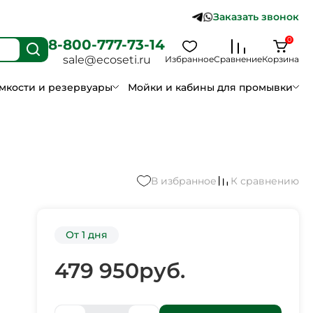
Заказать звонок
0
8-800-777-73-14
sale@ecoseti.ru
Избранное
Сравнение
Корзина
мкости и резервуары
Мойки и кабины для промывки
В избранное
К сравнению
От 1 дня
479 950
руб.