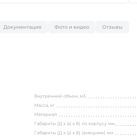
Документация
Фото и видео
Отзывы
Внутренний объем, м3
Масса, кг
Материал
Габариты (Д х Ш х В) по корпусу мм
Габариты (Д х Ш х В) (внешние) мм