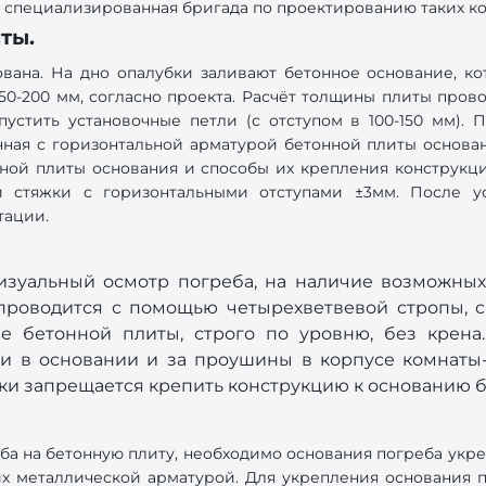
ь специализированная бригада по проектированию таких к
ты.
ована. На дно опалубки заливают бетонное основание, к
50-200 мм, согласно проекта. Расчёт толщины плиты пров
стить установочные петли (с отступом в 100-150 мм). 
ная с горизонтальной арматурой бетонной плиты основан
ной плиты основания и способы их крепления конструкц
 стяжки с горизонтальными отступами ±3мм. После ус
тации.
изуальный осмотр погреба, на наличие возможных
 проводится с помощью четырехветвевой стропы, с
е бетонной плиты, строго по уровню, без крена
и в основании и за проушины в корпусе комнаты-
ски запрещается крепить конструкцию к основанию 
ба на бетонную плиту, необходимо основания погреба укре
их металлической арматурой. Для укрепления основания п