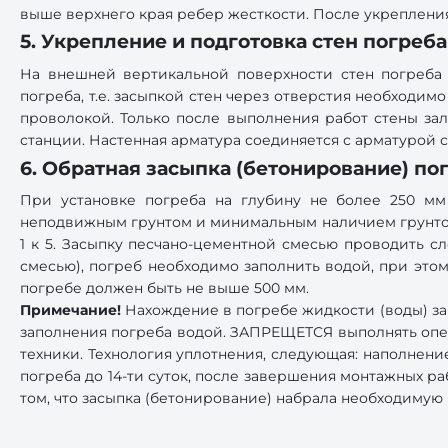
выше верхнего края ребер жесткости. После укреплени
5. Укрепление и подготовка стен погреб
На внешней вертикальной поверхности стен погреба
погреба, т.е. засыпкой стен через отверстия необходи
проволокой. Только после выполнения работ стены за
станции. Настенная арматура соединяется с арматурой с
6. Обратная засыпка (бетонирование) по
При установке погреба на глубину не более 250 мм
неподвижным грунтом и минимальным наличием грунтовы
1 к 5. Засыпку песчано-цементной смесью проводить 
смесью), погреб необходимо заполнить водой, при это
погребе должен быть не выше 500 мм.
Примечание!
Нахождение в погребе жидкости (воды) з
заполнения погреба водой. ЗАПРЕЩЕТСЯ выполнять опе
техники. Технология уплотнения, следующая: наполне
погреба до 14-ти суток, после завершения монтажных р
том, что засыпка (бетонирование) набрала необходимую 