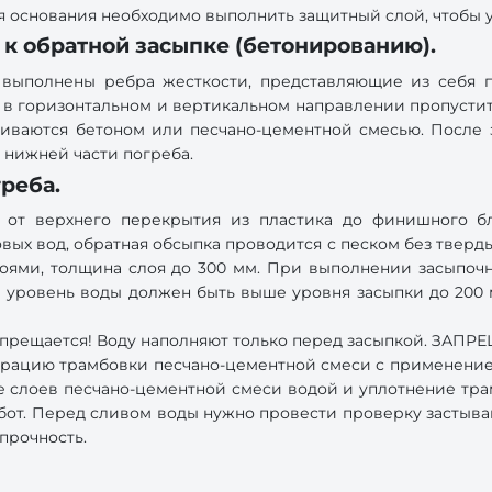
я основания необходимо выполнить защитный слой, чтобы 
а к обратной засыпке (бетонированию).
 выполнены ребра жесткости, представляющие из себя 
мо в горизонтальном и вертикальном направлении пропустит
ливаются бетоном или песчано-цементной смесью. После 
 нижней части погреба.
греба.
 от верхнего перекрытия из пластика до финишного бл
х вод, обратная обсыпка проводится с песком без тверды
слоями, толщина слоя до 300 мм. При выполнении засыпоч
м уровень воды должен быть выше уровня засыпки до 200 
апрещается! Воду наполняют только перед засыпкой. ЗАПР
рацию трамбовки песчано-цементной смеси с применением
ние слоев песчано-цементной смеси водой и уплотнение 
абот. Перед сливом воды нужно провести проверку застыва
прочность.