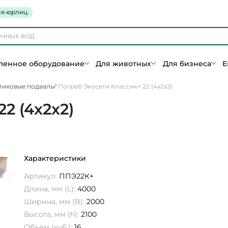
я юрлиц
енное оборудование
Для животных
Для бизнеса
Е
тиковые подвалы
Погреб Экосети Классик+ 22 (4х2х2)
2 (4х2х2)
Характеристики
Артикул:
ППЭ22К+
Длина, мм (L):
4000
Ширина, мм (B):
2000
Высота, мм (h):
2100
Объем (куб.):
16