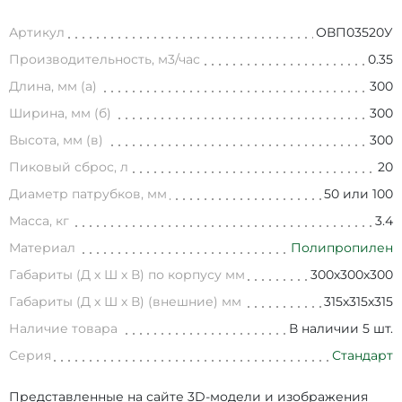
Артикул
ОВП03520У
Производительность, м3/час
0.35
Длина, мм (а)
300
Ширина, мм (б)
300
Высота, мм (в)
300
Пиковый сброс, л
20
Диаметр патрубков, мм
50 или 100
Масса, кг
3.4
Материал
Полипропилен
Габариты (Д х Ш х В) по корпусу мм
300х300х300
Габариты (Д х Ш х В) (внешние) мм
315х315х315
Наличие товара
В наличии 5 шт.
Серия
Стандарт
Представленные на сайте 3D-модели и изображения