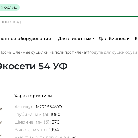
я юрлиц
енное оборудование
Для животных
Для бизнеса
Е
Промышленные сушилки из полипропилена
Модуль для сушки обуви 
Экосети 54 УФ
Характеристики
Артикул:
МСОЭ54УФ
Глубина, мм (а):
1060
Ширина, мм (б):
370
Высота, мм (в):
1994
Вместимость пар обуви:
54