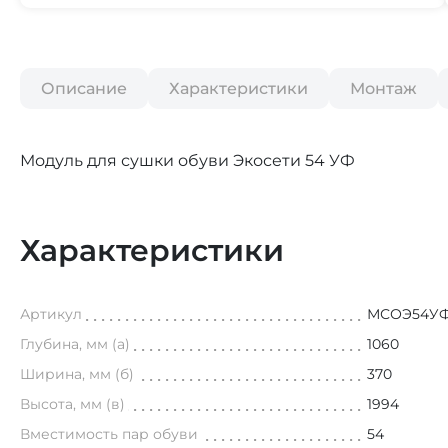
Описание
Характеристики
Монтаж
Модуль для сушки обуви Экосети 54 УФ
Характеристики
Артикул
МСОЭ54У
Глубина, мм (а)
1060
Ширина, мм (б)
370
Высота, мм (в)
1994
Вместимость пар обуви
54