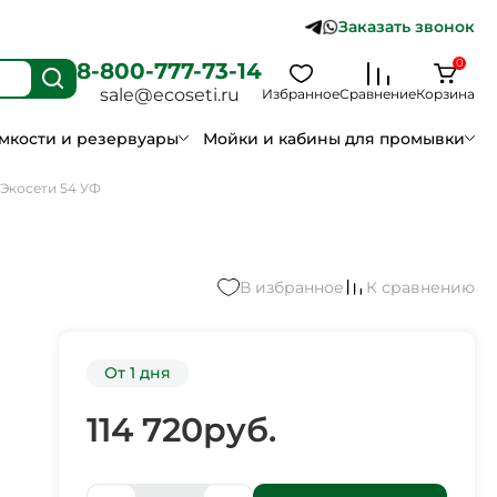
Заказать звонок
0
8-800-777-73-14
sale@ecoseti.ru
Избранное
Сравнение
Корзина
мкости и резервуары
Мойки и кабины для промывки
Экосети 54 УФ
В избранное
К сравнению
От 1 дня
114 720
руб.