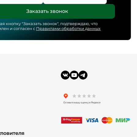
я кнопку "
Заказать звонок
", подтверждаю, что
лен и согласен с
Правилами обработки данных
уловителя