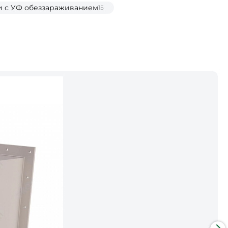
и с УФ обеззараживанием
15