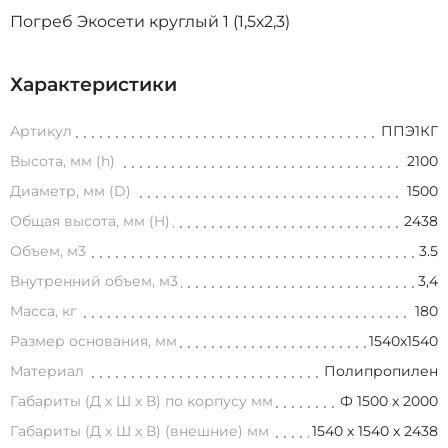
Погреб Экосети круглый 1 (1,5х2,3)
Характеристики
Артикул
ППЭ1КГ
Высота, мм (h)
2100
Диаметр, мм (D)
1500
Общая высота, мм (H)
2438
Объем, м3
3.5
Внутренний объем, м3
3,4
Масса, кг
180
Размер основания, мм
1540х1540
Материал
Полипропилен
Габариты (Д х Ш х В) по корпусу мм
Ф 1500 х 2000
Габариты (Д х Ш х В) (внешние) мм
1540 х 1540 х 2438