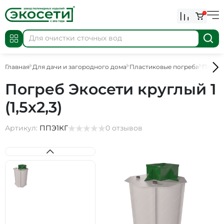
0
Главная
Для дачи и загородного дома
Пластиковые погреба
Пласт
Погреб Экосети круглый 1
(1,5х2,3)
Артикул:
ППЭ1КГ
0 отзывов