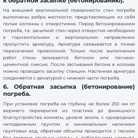
к обратной засыпке (бетонированию).
На внешней вертикальной поверхности стен погреба
выполнены ребра жесткости, представляющие из себя
полые колонны с отверстиями. Перед бетонированием
погреба, т.е. засыпкой стен через отверстия необходимо
в горизонтальном и вертикальном направлении
пропустить арматуру. Арматура связывается в точках
пересечения проволокой. Только после выполнения
работ стены заливаются бетоном или песчано-
цементной смесью. После застывания бетона в колонах
можно проводить засыпку станции. Настенная арматура
соединяется с арматурой с нижней части погреба.
6. Обратная засыпка (бетонирование)
погреба.
При установке погреба на глубину не более 250 мм от
верхнего перекрытия из пластика до финишного
благоустройства комнаты, уровня земли, с однородным
неподвижным грунтом и минимальным наличием
грунтовых вод, обратная обсыпка проводится с песком
без твердых крупных частиц, с добавлением цемента,